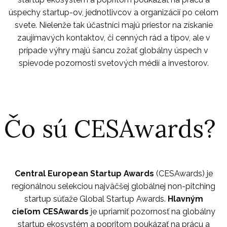
úspechy startup-ov, jednotlivcov a organizácií po celom
svete. Nielenže tak účastníci majú priestor na získanie
zaujímavých kontaktov, či cenných rád a tipov, ale v
prípade výhry majú šancu zožať globálny úspech v
spievode pozornosti svetových médií a investorov.
Čo sú CESAwards?
Central European Startup Awards
(CESAwards) je
regionálnou selekciou najväčšej globálnej non-pitching
startup súťaže Global Startup Awards.
Hlavným
cieľom
CESAwards
je upriamiť pozornosť na globálny
startup ekosystém a popritom poukázať na prácu a