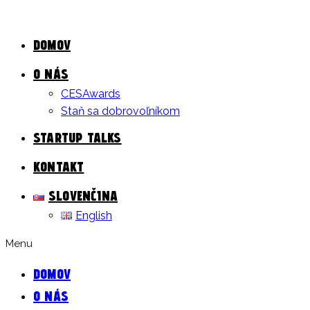
DOMOV
O NÁS
CESAwards
Staň sa dobrovoľníkom
STARTUP TALKS
KONTAKT
SLOVENČINA
English
Menu
DOMOV
O NÁS