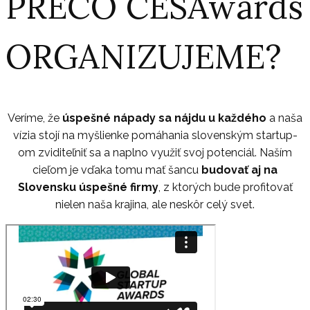
PREČO CESAwards
ORGANIZUJEME?
Veríme, že
úspešné nápady sa nájdu u každého
a naša
vízia stojí na myšlienke pomáhania slovenským startup-
om zviditeľniť sa a naplno využiť svoj potenciál. Naším
cieľom je vďaka tomu mať šancu
budovať aj na
Slovensku úspešné firmy
, z ktorých bude profitovať
nielen naša krajina, ale neskôr celý svet.