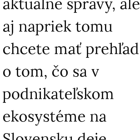
aktuálne správy, ale
aj napriek tomu
chcete mať prehľad
o tom, čo sa v
podnikateľskom
ekosystéme na
Slovensku deje,