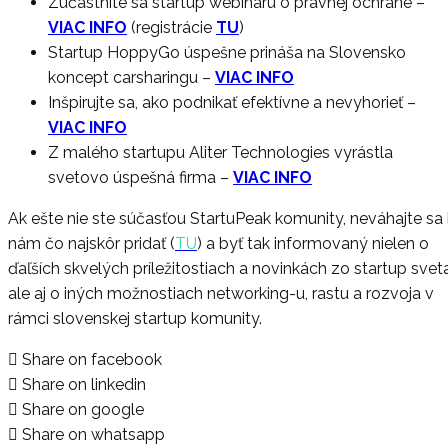
Zúčastnite sa startup webináru o právnej ochrane
–
VIAC INFO
(registrácie
TU
)
Startup HoppyGo úspešne prináša na Slovensko
koncept carsharingu
–
VIAC INFO
Inšpirujte sa, ako podnikať efektívne a nevyhorieť
–
VIAC INFO
Z malého startupu Aliter Technologies vyrástla
svetovo úspešná firma
–
VIAC INFO
Ak ešte nie ste súčasťou StartuPeak komunity, neváhajte sa 
nám čo najskôr pridať (
TU
) a byť tak informovaný nielen o
ďaľších skvelých príležitostiach a novinkách zo startup sveta
ale aj o iných možnostiach networking-u, rastu a rozvoja v
rámci slovenskej startup komunity.
Share on facebook
Share on linkedin
Share on google
Share on whatsapp