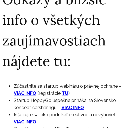
info o všetkých
zaujímavostiach
nájdete tu:
Zúčastnite sa startup webináru o právnej ochrane
–
VIAC INFO
(registrácie
TU
)
Startup HoppyGo úspešne prináša na Slovensko
koncept carsharingu
–
VIAC INFO
Inšpirujte sa, ako podnikať efektívne a nevyhorieť
–
VIAC INFO