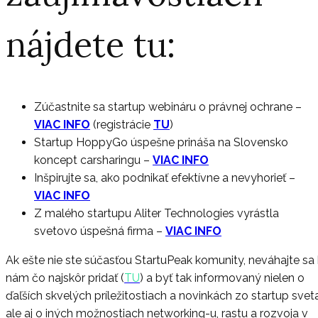
nájdete tu:
Zúčastnite sa startup webináru o právnej ochrane
–
VIAC INFO
(registrácie
TU
)
Startup HoppyGo úspešne prináša na Slovensko
koncept carsharingu
–
VIAC INFO
Inšpirujte sa, ako podnikať efektívne a nevyhorieť
–
VIAC INFO
Z malého startupu Aliter Technologies vyrástla
svetovo úspešná firma
–
VIAC INFO
Ak ešte nie ste súčasťou StartuPeak komunity, neváhajte sa 
nám čo najskôr pridať (
TU
) a byť tak informovaný nielen o
ďaľších skvelých príležitostiach a novinkách zo startup sveta
ale aj o iných možnostiach networking-u, rastu a rozvoja v