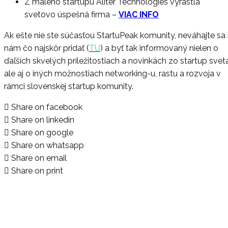
Z malého startupu Aliter Technologies vyrástla
svetovo úspešná firma
–
VIAC INFO
Ak ešte nie ste súčasťou StartuPeak komunity, neváhajte sa 
nám čo najskôr pridať (
TU
) a byť tak informovaný nielen o
ďaľších skvelých príležitostiach a novinkách zo startup sveta
ale aj o iných možnostiach networking-u, rastu a rozvoja v
rámci slovenskej startup komunity.
Share on facebook
Share on linkedin
Share on google
Share on whatsapp
Share on email
Share on print