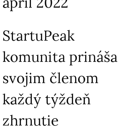
apríl 2022
StartuPeak
komunita prináša
svojim členom
každý týždeň
zhrnutie