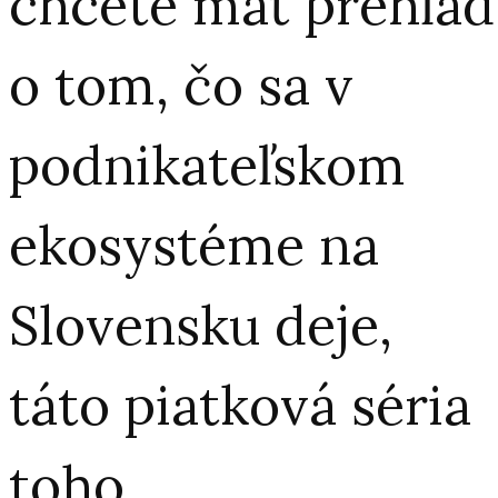
chcete mať prehľad
o tom, čo sa v
podnikateľskom
ekosystéme na
Slovensku deje,
táto piatková séria
toho