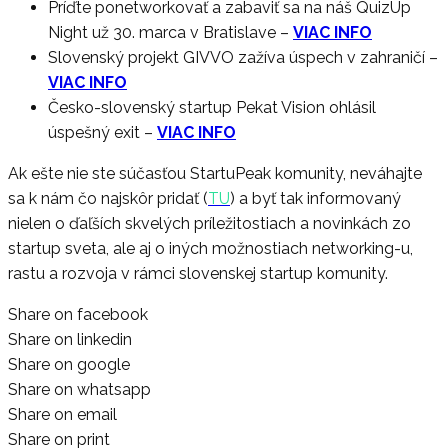
Príďte ponetworkovať a zabaviť sa na náš QuizUp
Night už 30. marca v Bratislave
–
VIAC INFO
Slovenský projekt GIVVO zažíva úspech v zahraničí
–
VIAC INFO
Česko-slovenský startup Pekat Vision ohlásil
úspešný exit
–
VIAC INFO
Ak ešte nie ste súčasťou StartuPeak komunity, neváhajte
sa k nám čo najskôr pridať (
TU
) a byť tak informovaný
nielen o ďaľších skvelých príležitostiach a novinkách zo
startup sveta, ale aj o iných možnostiach networking-u,
rastu a rozvoja v rámci slovenskej startup komunity.
Share on facebook
Share on linkedin
Share on google
Share on whatsapp
Share on email
Share on print