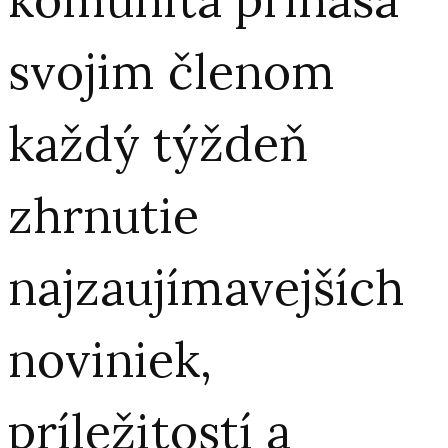
svojim členom
každý týždeň
zhrnutie
najzaujímavejších
noviniek,
príležitostí a