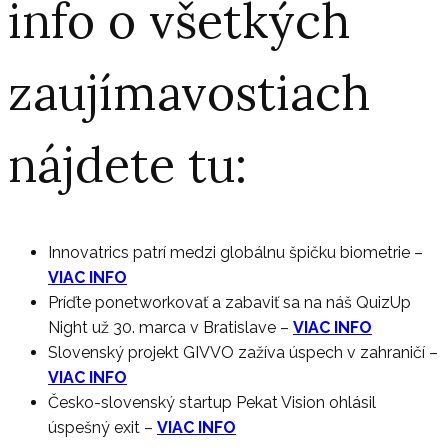
info o všetkých
zaujímavostiach
nájdete tu:
Innovatrics patrí medzi globálnu špičku biometrie
–
VIAC INFO
Príďte ponetworkovať a zabaviť sa na náš QuizUp
Night už 30. marca v Bratislave
–
VIAC INFO
Slovenský projekt GIVVO zažíva úspech v zahraničí
–
VIAC INFO
Česko-slovenský startup Pekat Vision ohlásil
úspešný exit
–
VIAC INFO