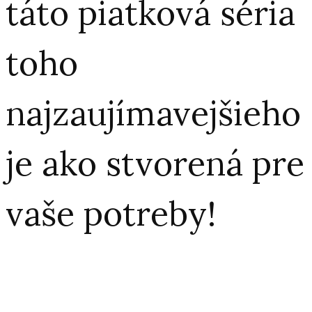
táto piatková séria
toho
najzaujímavejšieho
je ako stvorená pre
vaše potreby!