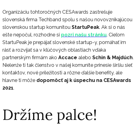
Organizáciu tohtoročných CESAwards zastrešuje
slovenská firma Techband spolu s našou novovznikajúcou
slovenskou startup komunitou
StartuPeak
. Ak si o nás
ešte nepočul, rozhodne si
pozri našu stránku
. Cieľom
StartuPeak je prepájať slovenské startup-y, pomáhať im
rásť a rozvíjať sa v kľúčových oblastiach vďaka
partnerským firmám ako
Accace
alebo
Schin & Majdúch
.
Nielenže ti tak členstvo v našej komunite prinesie širšiu sieť
kontaktov, nové príležitosti a rôzne ďalšie benefity, ale
hlavne ti môže
dopomôcť aj k úspechu na CESAwards
2021
.
Držíme palce!