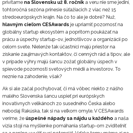
privítame
na Slovensku už 8. ročník
a veru nie sme jediní,
tohtoročná sezóna prinesie súťažiacich z viac než 15
stredoeurópskych krajín. Na čo to ale je dobré? Nuž,
hlavným cieľom
CESAwards
je upriamiť pozornosť na
globálny startup ekosystém a popritom poukázať na
prácu a úspechy startup-ov, jednotlivcov a organizácií po
celom svete. Nielenže tak účastníci majú priestor na
získanie zaujímavých kontaktov, či cenných rád a tipov, ale
v prípade výhry majú šancu zožať globálny úspech v
spievode pozornosti svetových médií a investorov. To
neznie na zahodenie, však?
Ak si ale začal pochybovať, či má vôbec niekto z nášho
malého Slovenska šancu uspieť pri európskych
inovatívnych velikánoch zo susedného Česka alebo
nebodaj Rakúska, tak si na veľkom omyle. V CESAwards
veríme, že
úspešné nápady sa nájdu u každého
a naša
vízia stojí na myšlienke pomáhania startup-om zviditeľniť