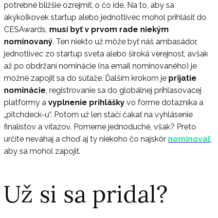
potrebné bližšie ozrejmiť, o čo ide. Na to, aby sa
akýkoľkovek startup alebo jednotlivec mohol prihlásiť do
CESAwards,
musí byť v prvom rade niekým
nominovaný
. Ten niekto už môže byť náš ambasádor,
jednotlivec zo startup sveta alebo široká verejnosť, avšak
až po obdržaní nominácie (na email nominovaného) je
možné zapojiť sa do súťaže. Ďalším krokom je
prijatie
nominácie
, registrovanie sa do globálnej prihlasovacej
platformy a
vyplnenie prihlášky
vo forme dotazníka a
„pitchdeck-u“. Potom už len stačí čakať na vyhlásenie
finalistov a víťazov. Pomerne jednoduché, však? Preto
určite neváhaj a choď aj ty niekoho čo najskôr
nominovať
,
aby sa mohol zapojiť.
Už si sa pridal?