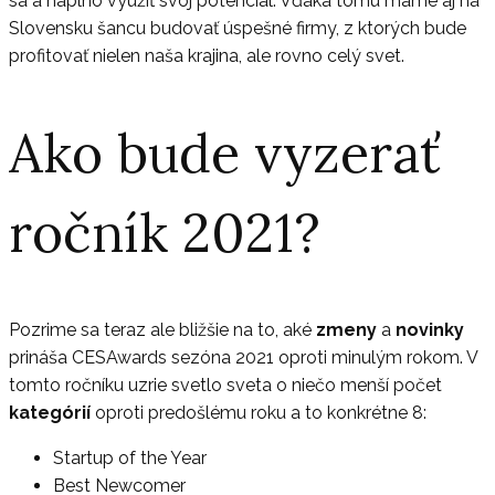
sa a naplno využiť svoj potenciál. Vďaka tomu máme aj na
Slovensku šancu budovať úspešné firmy, z ktorých bude
profitovať nielen naša krajina, ale rovno celý svet.
Ako bude vyzerať
ročník 2021?
Pozrime sa teraz ale bližšie na to, aké
zmeny
a
novinky
prináša CESAwards sezóna 2021 oproti minulým rokom. V
tomto ročníku uzrie svetlo sveta o niečo menší počet
kategórií
oproti predošlému roku a to konkrétne 8:
Startup of the Year
Best Newcomer