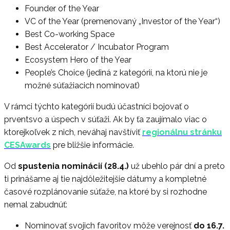
Founder of the Year
VC of the Year (premenovaný „Investor of the Year“)
Best Co-working Space
Best Accelerator / Incubator Program
Ecosystem Hero of the Year
People’s Choice (jediná z kategórií, na ktorú nie je
možné súťažiacich nominovať)
V rámci týchto kategórií budú účastníci bojovať o
prventsvo a úspech v súťaži. Ak by ťa zaujímalo viac o
ktorejkoľvek z nich, neváhaj navštíviť
regionálnu stránku
CESAwards
pre bližšie informácie.
Od
spustenia nominácií (28.4.)
už ubehlo pár dní a preto
ti prinášame aj tie najdôležitejšie dátumy a kompletné
časové rozplánovanie súťaže, na ktoré by si rozhodne
nemal zabudnúť:
Nominovať svojich favoritov môže verejnosť
do 16.7.