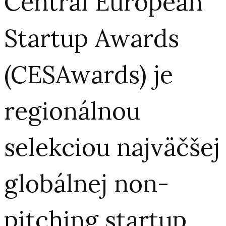
Central European
Startup Awards
(CESAwards) je
regionálnou
selekciou najväčšej
globálnej non-
pitching startup