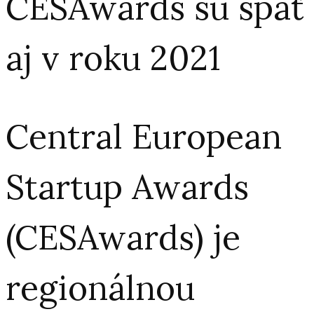
CESAwards sú späť
aj v roku 2021
Central European
Startup Awards
(CESAwards) je
regionálnou