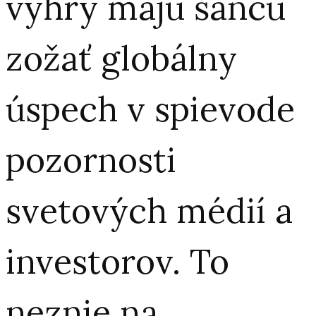
výhry majú šancu
zožať globálny
úspech v spievode
pozornosti
svetových médií a
investorov. To
neznie na