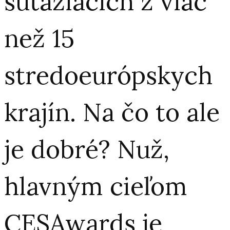
súťažiacich z viac
než 15
stredoeurópskych
krajín. Na čo to ale
je dobré? Nuž,
hlavným cieľom
CESAwards je